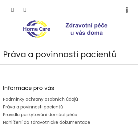
Přejít
na
obsah
Práva a povinnosti pacientů
Z
á
p
a
Informace pro vás
t
Podmínky ochrany osobních údajů
í
Práva a povinnosti pacientů
Pravidla poskytování domácí péče
Nahlížení do zdravotnické dokumentace