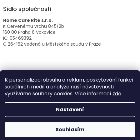
Sídlo společnosti
Home Care Rite s.r.o.
K Červenému vrchu 845/2b
160 00 Praha 6 Vokovice
IČ: 05469392
C 264162 vedená u Městského soudu v Praze
K personalizaci obsahu a reklam, poskytování funkcí
sociálních médií a analýze naší návštěvnosti
využíváme soubory cookies. Více informací
zde
.
Vytvořil Shoptet
Nastavení
Copyright 2026
Home Care Rite | Domácí zdravotní
péče
. Všechna práva vyhrazena.
Upravit nastavení
Souhlasím
cookies